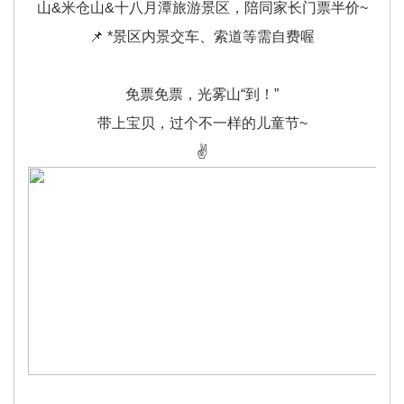
山&米仓山&十八月潭旅游景区，陪同家长门票半价~
📌 *景区内景交车、索道等需自费喔
免票免票，光雾山“到！”
带上宝贝，过个不一样的儿童节~
✌