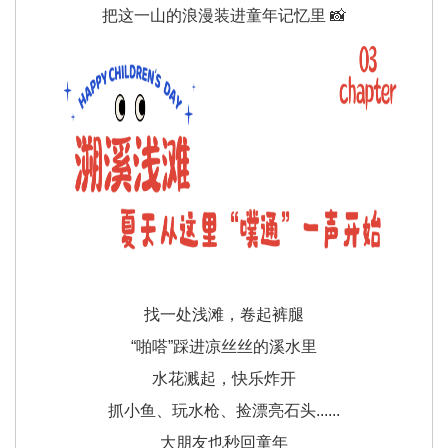
把这一山的浪漫装进童年记忆里 📸
找一处浅滩，卷起裤腿
“啪嗒”踩进凉丝丝的溪水里
水花溅起，快乐炸开
抓小鱼、玩水枪、捡漂亮石头......
大朋友也秒回童年