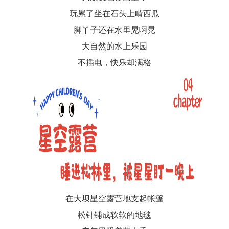
玩累了坐在石头上啃西瓜
脚丫子还在水里晃啊晃
大自然的水上乐园
不插电，快乐却满格
在大坝星空露营地支起帐篷
松针铺成软软的地毯